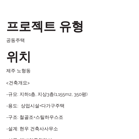
프로젝트 유형
공동주택
위치
제주 노형동
<건축개요>
-규모: 지하1층, 지상3층(1,155m2, 350평)
-용도: 상업시설+다가구주택
-구조: 철골조+스틸하우스조
-설계: 현우 건축사사무소